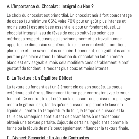
A. L'Importance du Chocolat : Intégral ou Non ?
Le choix du chocolat est primordial. Un chocolat noir à fort pourcentage
de cacao (au minimum 66%, voire 70% pour un goût plus intense et
moins sucré) est une base essentielle pour un fondant réussi. Le
chocolat intégral, issu de fèves de cacao cultivées selon des
méthodes respectueuses de l'environnement et du travail humain,
apporte une dimension supplémentaire : une complexité aromatique
plus riche et une saveur plus nuancée. Cependant, son goût plus amer
peut ne pas plaire à tous. L'utilisation du chocolat au lait ou même
blanc est envisageable, mais cela modifiera considérablement le profil
gustatif du fondant, le rendant plus doux et moins intense.
B. La Texture : Un Équilibre Délicat
La texture du fondant est un élément clé de son succès. La coque
extérieure doit être suffisamment ferme pour contraster avec le cœur
fondant. Ce contraste est créé par la cuisson : une cuisson trop longue
rendra le gâteau sec, tandis qu'une cuisson trop courte le laissera
liquide au centre. La température du four, le temps de cuisson et la
taille des ramequins sont autant de paramètres à maîtriser pour
obtenir une texture parfaite. L'ajout de certains ingrédients comme la
farine ou la fécule de maïs peut également influencer la texture finale.
C. L'Aspect Sensoriel : Un Jeu de Contrastes