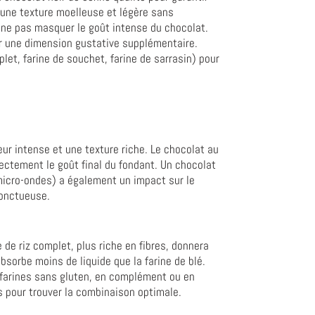
r une texture moelleuse et légère sans
e ne pas masquer le goût intense du chocolat.
r une dimension gustative supplémentaire.
let, farine de souchet, farine de sarrasin) pour
ur intense et une texture riche. Le chocolat au
irectement le goût final du fondant. Un chocolat
 micro-ondes) a également un impact sur le
 onctueuse.
ne de riz complet, plus riche en fibres, donnera
absorbe moins de liquide que la farine de blé.
s farines sans gluten, en complément ou en
s pour trouver la combinaison optimale.