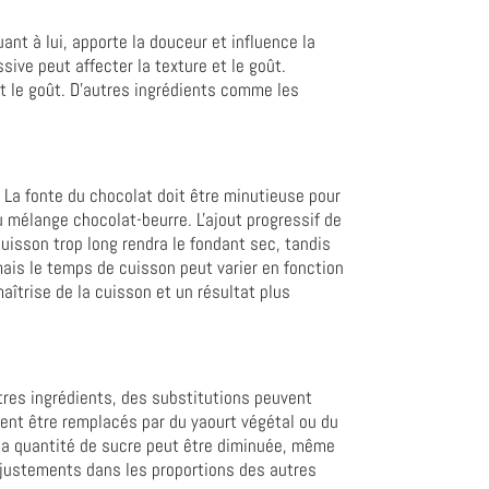
ant à lui, apporte la douceur et influence la
ive peut affecter la texture et le goût.
t le goût. D'autres ingrédients comme les
 La fonte du chocolat doit être minutieuse pour
u mélange chocolat-beurre. L'ajout progressif de
uisson trop long rendra le fondant sec, tandis
is le temps de cuisson peut varier en fonction
aîtrise de la cuisson et un résultat plus
utres ingrédients, des substitutions peuvent
uvent être remplacés par du yaourt végétal ou du
la quantité de sucre peut être diminuée, même
 ajustements dans les proportions des autres