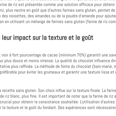
 farine de riz est présentée comme une solution efficace pour obteni
riz, plus neutre en goût que d'autres farines sans gluten, permet d
ue des noisettes, des amandes ou de la poudre d'amande pour ajoute
n en utilisant un mélange de farines sans gluten (farine de riz comp
 leur impact sur la texture et le goût
t noir à fort pourcentage de cacao (minimum 70%) garantit une save
veur plus douce et moins intense. La qualité du chocolat influence d
stative plus raffinée. La méthode de fonte du chocolat (bain-marie,
préférable pour éviter les grumeaux et garantir une texture lisse et
la recette sans gluten. Son choix influe sur la texture finale. La fari
 riz blanc, plus fine. Il est important de noter que la farine de riz 
crucial pour obtenir la consistance souhaitée. L'utilisation d'autre
er la texture et le goût du fondant. Des expériences sont nécessaire