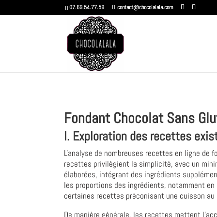
07.69.54.77.59
contact@chocolalala.com
Fondant Chocolat Sans Glu
I. Exploration des recettes exis
L'analyse de nombreuses recettes en ligne de fo
recettes privilégient la simplicité, avec un mi
élaborées, intégrant des ingrédients supplément
les proportions des ingrédients, notamment en c
certaines recettes préconisant une cuisson au b
De manière générale, les recettes mettent l'acc