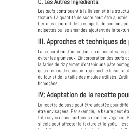
C. Les Autres Ingrédients:
Les œufs contribuent à la liaison et à la struct
texture. La quantité de sucre peut être ajustée
Certains ajoutent de la compote de pommes pour
noisettes ou les amandes ajoutent de la texture
III. Approches et techniques de
La préparation d'un fondant au chocolat sans g
éviter les grumeaux. L'incorporation des œufs d
la farine de riz permet d'obtenir une pâte homo
qu'un temps de cuisson trop court le laissera
du four et de la taille des moules utilisés. L'u
homogène.
IV; Adaptation de la recette pou
La recette de base peut être adaptée pour diffé
être envisagées. Par exemple, le beurre peut êtr
tofu soyeux dans certaines recettes véganes. P
si cela peut affecter la texture et le goût. Il