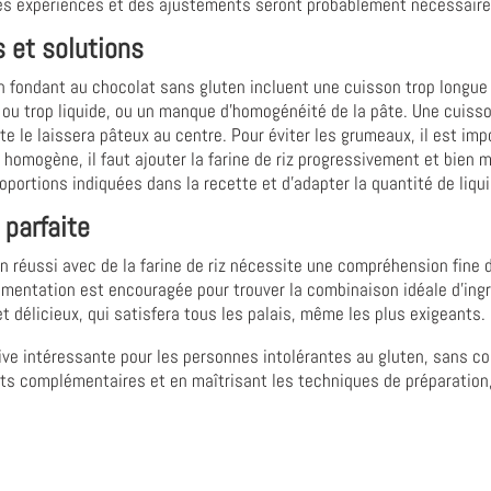
 Des expériences et des ajustements seront probablement nécessaire
s et solutions
un fondant au chocolat sans gluten incluent une cuisson trop longu
ou trop liquide, ou un manque d'homogénéité de la pâte. Une cuisso
e le laissera pâteux au centre. Pour éviter les grumeaux, il est imp
 homogène, il faut ajouter la farine de riz progressivement et bien 
roportions indiquées dans la recette et d'adapter la quantité de liquid
 parfaite
n réussi avec de la farine de riz nécessite une compréhension fine d
imentation est encouragée pour trouver la combinaison idéale d'ingré
t délicieux, qui satisfera tous les palais, même les plus exigeants.
native intéressante pour les personnes intolérantes au gluten, sans co
ents complémentaires et en maîtrisant les techniques de préparation