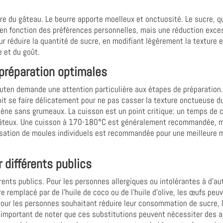
ure du gâteau. Le beurre apporte moelleux et onctuosité. Le sucre, qu
 en fonction des préférences personnelles, mais une réduction excess
 réduire la quantité de sucre, en modifiant légèrement la texture e
 et du goût.
 préparation optimales
luten demande une attention particulière aux étapes de préparation.
oit se faire délicatement pour ne pas casser la texture onctueuse d
gène sans grumeaux. La cuisson est un point critique: un temps de c
 pâteux. Une cuisson à 170-180°C est généralement recommandée, ma
tilisation de moules individuels est recommandée pour une meilleure m
r différents publics
rents publics. Pour les personnes allergiques ou intolérantes à d’a
e remplacé par de l'huile de coco ou de l'huile d'olive, les œufs pe
our les personnes souhaitant réduire leur consommation de sucre, 
 est important de noter que ces substitutions peuvent nécessiter des