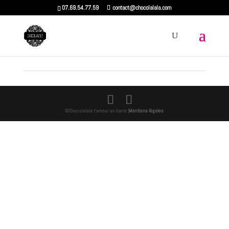
07.69.54.77.59
contact@chocolalala.com
©Chocolalala-l'amour en barre |
Mentions légales