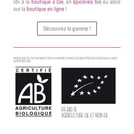
rdv à la
boutique à Die
, en
épiceries bio
ou alors
sur la
boutique en ligne
!
Découvrez la gamme !
PARCE QUE ÇA FAIT DU BIEN À TOUT LE MONDE TOUTES LES RECETTES DE CHOCOLALALA SONT
CERTIFIÉES BIO