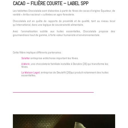
CACAO – FILIÈRE COURTE – LABEL SPP
Les tablettes Chocolalala sont élaborées à partir de fèves de cacao d’origine Équateur, de
variété « Arriba nacional » cultivées en agro-foresterie.
Chocolalala est en quête de rapports de proximité et de qualité, tant au niveau local
qu’international, dans une logique de souveraineté alimentaire.
Avec l’aromatisation subtile aux huiles essentielles, Chocolalala propose des
gourmandises haut de gamme, à forte valeur humaniste et environnementale.
Cette filière implique différents partenaires :
Solalter
entreprise ardéchoise important les fèves.
A.Morin
, une chocolaterie familiale installée à Donzère (26) qui transforme les
fèves.
La Maison Laget
, entreprise de Dieulefit (26)qui produit notamment des huiles
essentielles.