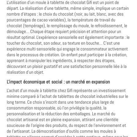
L'utilisation d'un moule à tablette de chocolat Gifi est un point de
départ. La réalisation d'une tablette, même simple, implique un certain
nombre d'étapes : le choix du chocolat (noir, au lait, blanc, avec des
pourcentages de cacao variables), la température de travail du
chocolat (tempérage), le remplissage du moule, le refroidissement, le
démoulage… Chaque étape requiert précision et attention pour un
résultat optimal. L'expérience sensorielle est également importante : le
toucher du chocolat, son odeur, sa texture en bouche… C'est une
expérience multi-sensorielle qui engage le consommateur activement
dans le processus de création. Un enfant peut participer à la création,
apprenant à manipuler les ingrédients, à respecter des étapes,
découvrant un plaisir gustatif et une satisfaction personnelle liée à la
réalisation d'un objet.
L'impact économique et social : un marché en expansion
L'achat d'un moule à tablette chez Gifi représente un investissement
minime comparé à l'achat de tablettes de chocolat industrielles sur le
long terme. Ce choix s'inscrit dans une tendance plus large de
consommation responsable, où l'on privilégie la qualité, la
personnalisation et la réduction des emballages. Le marché du
chocolat artisanal est en pleine expansion, attirant une clientèle
soucieuse de l'origine des produits, du respect de l'environnement et
de l'artisanat. La démocratisation d'outils comme les moules à
tablette en silicone permet d'accéder à cette pratique, même pour les