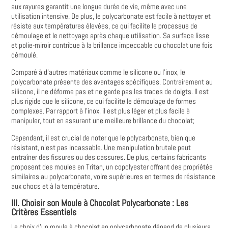
aux rayures garantit une longue durée de vie, même avec une
utilisation intensive. De plus, le polycarbonate est facile à nettoyer et
résiste aux températures élevées, ce qui facilite le processus de
démoulage et le nettoyage après chaque utilisation. Sa surface lisse
et polie-miroir contribue à la brillance impeccable du chocolat une fois
démoulé.
Comparé à d'autres matériaux comme le silicone ou l'inox, le
polycarbonate présente des avantages spécifiques. Contrairement au
silicone, il ne déforme pas et ne garde pas les traces de doigts. Il est
plus rigide que le silicone, ce qui facilite le démoulage de formes
complexes. Par rapport à l'inox, il est plus léger et plus facile à
manipuler, tout en assurant une meilleure brillance du chocolat;
Cependant, il est crucial de noter que le polycarbonate, bien que
résistant, n'est pas incassable. Une manipulation brutale peut
entraîner des fissures ou des cassures. De plus, certains fabricants
proposent des moules en Tritan, un copolyester offrant des propriétés
similaires au polycarbonate, voire supérieures en termes de résistance
aux chocs et à la température.
III. Choisir son Moule à Chocolat Polycarbonate : Les
Critères Essentiels
Le choix d'un moule à chocolat en polycarbonate dépend de plusieurs