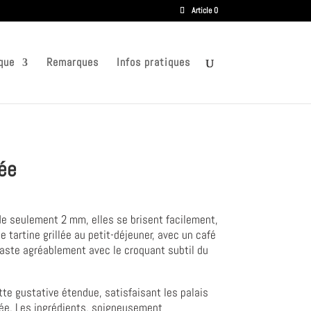
Article 0
que
Remarques
Infos pratiques
tée
de seulement 2 mm, elles se brisent facilement,
tartine grillée au petit-déjeuner, avec un café
aste agréablement avec le croquant subtil du
tte gustative étendue, satisfaisant les palais
inée. Les ingrédients, soigneusement