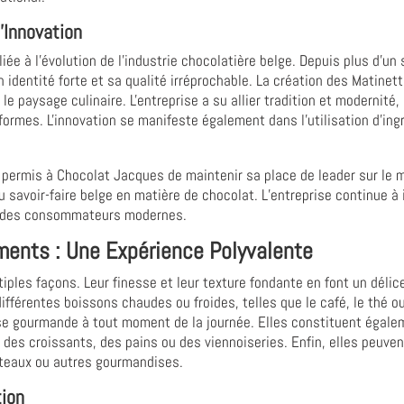
'Innovation
ée à l'évolution de l'industrie chocolatière belge. Depuis plus d'un 
dentité forte et sa qualité irréprochable. La création des Matinett
e paysage culinaire. L'entreprise a su allier tradition et modernité
formes. L'innovation se manifeste également dans l'utilisation d'ing
a permis à Chocolat Jacques de maintenir sa place de leader sur le
 savoir-faire belge en matière de chocolat. L’entreprise continue à 
tes des consommateurs modernes.
nts : Une Expérience Polyvalente
ples façons. Leur finesse et leur texture fondante en font un délice
fférentes boissons chaudes ou froides, telles que le café, le thé ou
use gourmande à tout moment de la journée. Elles constituent égal
 des croissants, des pains ou des viennoiseries. Enfin, elles peuve
âteaux ou autres gourmandises.
tion