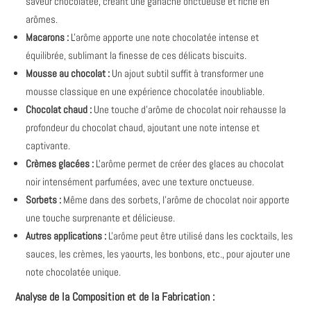
saveur chocolatée, créant une ganache onctueuse et riche en
arômes.
Macarons :
L'arôme apporte une note chocolatée intense et
équilibrée, sublimant la finesse de ces délicats biscuits.
Mousse au chocolat :
Un ajout subtil suffit à transformer une
mousse classique en une expérience chocolatée inoubliable.
Chocolat chaud :
Une touche d'arôme de chocolat noir rehausse la
profondeur du chocolat chaud, ajoutant une note intense et
captivante.
Crèmes glacées :
L'arôme permet de créer des glaces au chocolat
noir intensément parfumées, avec une texture onctueuse.
Sorbets :
Même dans des sorbets, l'arôme de chocolat noir apporte
une touche surprenante et délicieuse.
Autres applications :
L'arôme peut être utilisé dans les cocktails, les
sauces, les crèmes, les yaourts, les bonbons, etc., pour ajouter une
note chocolatée unique.
Analyse de la Composition et de la Fabrication :