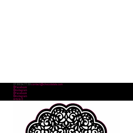
07.69.54.77.59
contact@chocolalala.com
Facebook
Instagram
Facebook
Instagram
Article 0