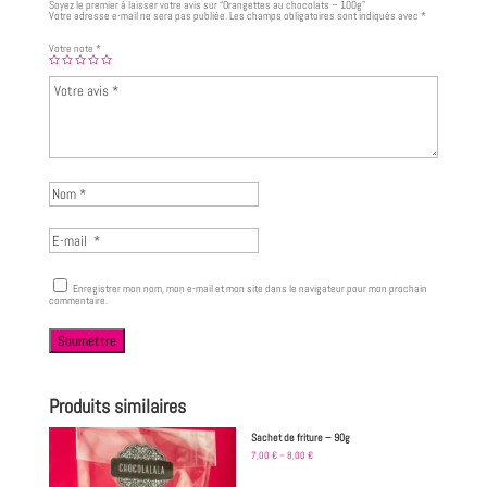
Soyez le premier à laisser votre avis sur “Orangettes au chocolats – 100g”
Votre adresse e-mail ne sera pas publiée.
Les champs obligatoires sont indiqués avec
*
Votre note
*
Enregistrer mon nom, mon e-mail et mon site dans le navigateur pour mon prochain
commentaire.
Produits similaires
Sachet de friture – 90g
7,00
€
–
8,00
€