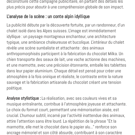
déconstruire cette campagne publicitaire, en partant des détails les
plus précis pour aboutir à une compréhension globale de son impact.
L'analyse de la scène : un conte alpin idyllique
La publicité débute par la découverte fortuite, par un randonneur, d'un
chalet isolé dans les Alpes suisses. L'image est immédiatement
idyllique : un paysage montagneux enchanteur, une architecture
typique, une ambiance chaleureuse et bucolique. L'intérieur du chalet
révèle une scène surréaliste et attachante : des animaux
anthropomorphisés participent à la fabrication du chocolat Milka. Un
chien transporte des seaux de lait, une vache actionne des machines,
et une marmotte, avec une précision étonnante, emballe les tablettes
dans leur papier aluminium. Chaque détail est pensé pour créer une
atmosphère à la fois onirique et réaliste, le contraste entre la nature
sauvage et la fabrication artisanale du chocolat créant une tension
poétique.
Analyse stylistique :
La réalisation, avec ses couleurs vives et sa
musique entraînante, contribue à l'atmosphère joyeuse et attachante.
Le choix du format court, permettant une mémorisation aisée, est
crucial. L'humour subtil, incarné par l'activité inattendue des animaux,
attire l'attention sans être lourd. La répétition de la phrase "Et la
marmotte, elle met le chocolat dans le papier alu..." renforce son
ancrage mémoriel et son côté absurde, contribuant à son caractère