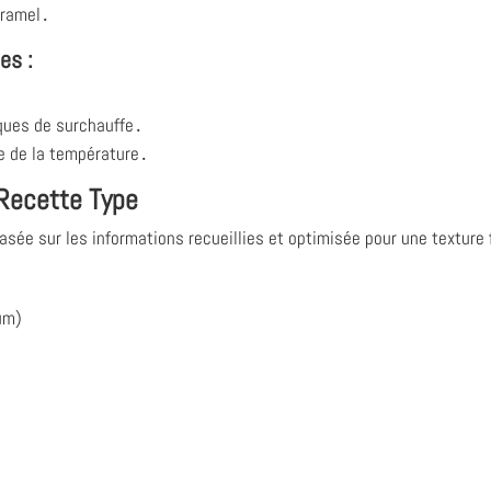
aramel․
es :
sques de surchauffe․
le de la température․
 Recette Type
basée sur les informations recueillies et optimisée pour une texture
um)