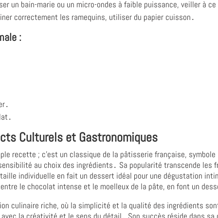
iser un bain-marie ou un micro-ondes à faible puissance, veiller à c
riner correctement les ramequins, utiliser du papier cuisson․
male :
er․
lat․
ects Culturels et Gastronomiques
ple recette ; c'est un classique de la pâtisserie française, symbole
nsibilité au choix des ingrédients․ Sa popularité transcende les fr
taille individuelle en fait un dessert idéal pour une dégustation i
entre le chocolat intense et le moelleux de la pâte, en font un dess
on culinaire riche, où la simplicité et la qualité des ingrédients sont
avec la créativité et le sens du détail․ Son succès réside dans sa c