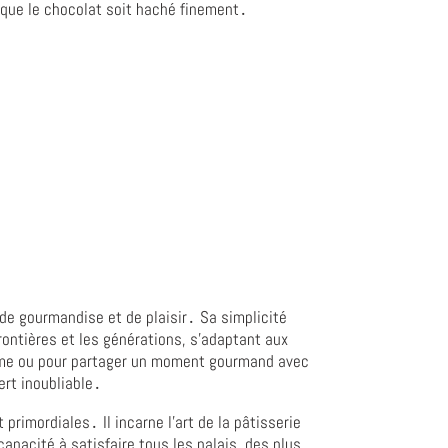
e que le chocolat soit haché finement․
 de gourmandise et de plaisir․ Sa simplicité
ontières et les générations, s'adaptant aux
ntime ou pour partager un moment gourmand avec
ert inoubliable․
 primordiales․ Il incarne l'art de la pâtisserie
apacité à satisfaire tous les palais, des plus