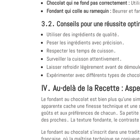
Chocolat qui ne fond pas correctement :
Util
Fondant qui colle au ramequin :
Beurrer et fa
3․2․ Conseils pour une réussite opti
Utiliser des ingrédients de qualité․
Peser les ingrédients avec précision․
Respecter les temps de cuisson․
Surveiller la cuisson attentivement․
Laisser refroidir légèrement avant de démoul
Expérimenter avec différents types de choco
IV․ Au-delà de la Recette : Asp
Le fondant au chocolat est bien plus qu'une sim
apparente cache une finesse technique et une se
goûts et aux préférences de chacun․ Sa petite 
des proches․ La texture fondante, le contraste 
Le fondant au chocolat s'inscrit dans une traditi
française, où la maîtrise technique se conjugue 