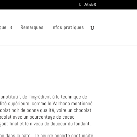
Article 0
que
Remarques
Infos pratiques
onstitutif, de l'ingrédient à la technique de
alité supérieure, comme le Valrhona mentionné
olat noir de bonne qualité, voire un chocolat
chocolat avec un pourcentage de cacao
goût final et le niveau de douceur du fondant․
ion dans la pâte․ Le beurre apporte onctuosité