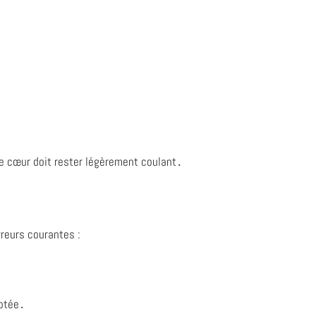
Le cœur doit rester légèrement coulant․
rreurs courantes :
aptée․