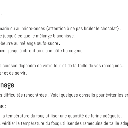
)․
-marie ou au micro-ondes (attention à ne pas brûler le chocolat)․
cre jusqu'à ce que le mélange blanchisse․
t-beurre au mélange œufs-sucre․
tement jusqu'à obtention d'une pâte homogène․
 cuisson dépendra de votre four et de la taille de vos ramequins․ 
r et de servir․
nnage
difficultés rencontrées․ Voici quelques conseils pour éviter les e
s :
 la température du four, utiliser une quantité de farine adéquate․
vérifier la température du four, utiliser des ramequins de taille ad