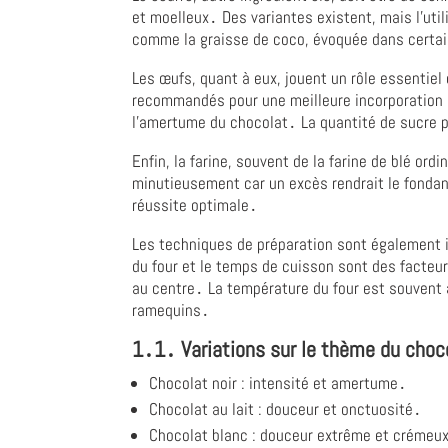
et moelleux․ Des variantes existent, mais l'util
comme la graisse de coco, évoquée dans certain
Les œufs, quant à eux, jouent un rôle essentiel
recommandés pour une meilleure incorporation d
l'amertume du chocolat․ La quantité de sucre p
Enfin, la farine, souvent de la farine de blé ord
minutieusement car un excès rendrait le fondant
réussite optimale․
Les techniques de préparation sont également i
du four et le temps de cuisson sont des facteur
au centre․ La température du four est souvent a
ramequins․
1․1․ Variations sur le thème du choco
Chocolat noir : intensité et amertume․
Chocolat au lait : douceur et onctuosité․
Chocolat blanc : douceur extrême et crémeu