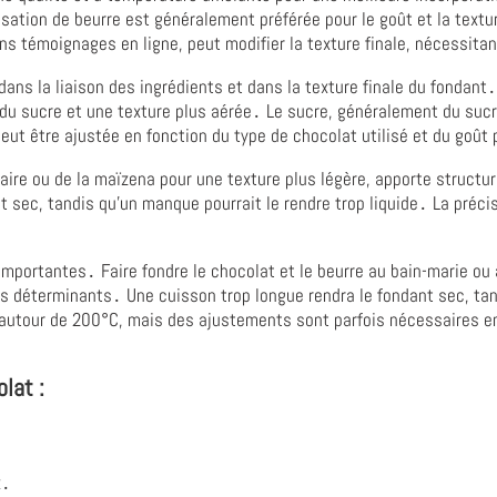
isation de beurre est généralement préférée pour le goût et la texture
s témoignages en ligne, peut modifier la texture finale, nécessita
 dans la liaison des ingrédients et dans la texture finale du fondan
u sucre et une texture plus aérée․ Le sucre, généralement du sucre
eut être ajustée en fonction du type de chocolat utilisé et du goût
inaire ou de la maïzena pour une texture plus légère, apporte structur
 sec, tandis qu'un manque pourrait le rendre trop liquide․ La préci
mportantes․ Faire fondre le chocolat et le beurre au bain-marie ou
s déterminants․ Une cuisson trop longue rendra le fondant sec, tand
utour de 200°C, mais des ajustements sont parfois nécessaires en fo
lat :
x․