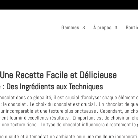
Gammes
À propos
Bouti
 Une Recette Facile et Délicieuse
 : Des Ingrédients aux Techniques
hocolat dans sa globalité, il est crucial d'analyser chaque élément c
 le chocolat․ Le choix du chocolat est crucial․ Un chocolat de qu
veur incomparable et une texture plus onctueuse․ Cependant, un choc
ment fournir d'excellents résultats․ L'important est de choisir un 
t une texture riche․ Le type de chocolat influencera directement le 
onne qualité et à température ambiante pour une meilleure incorporat