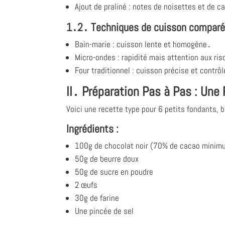
Ajout de praliné : notes de noisettes et de c
1․2․ Techniques de cuisson comparé
Bain-marie : cuisson lente et homogène․
Micro-ondes : rapidité mais attention aux ri
Four traditionnel : cuisson précise et contrô
II․ Préparation Pas à Pas : Une
Voici une recette type pour 6 petits fondants, 
Ingrédients :
100g de chocolat noir (70% de cacao minim
50g de beurre doux
50g de sucre en poudre
2 œufs
30g de farine
Une pincée de sel