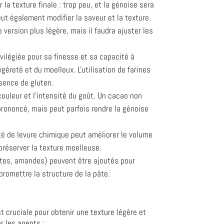
la texture finale : trop peu, et la génoise sera
eut également modifier la saveur et la texture.
ersion plus légère, mais il faudra ajuster les
ivilégiée pour sa finesse et sa capacité à
èreté et du moelleux. L'utilisation de farines
sence de gluten.
ouleur et l'intensité du goût. Un cacao non
prononcé, mais peut parfois rendre la génoise
té de levure chimique peut améliorer le volume
préserver la texture moelleuse.
ttes, amandes) peuvent être ajoutés pour
mpromettre la structure de la pâte.
cruciale pour obtenir une texture légère et
r les agents :