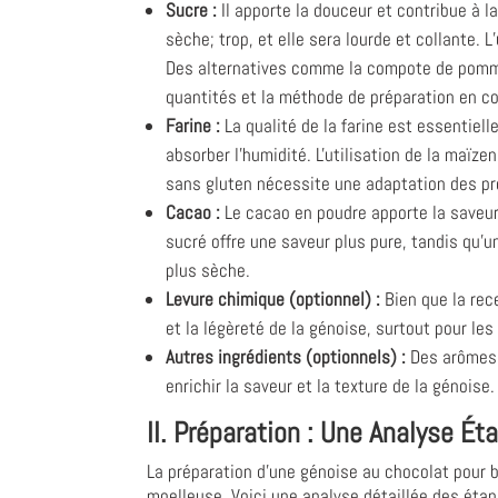
Sucre :
Il apporte la douceur et contribue à la
sèche; trop, et elle sera lourde et collante. 
Des alternatives comme la compote de pommes 
quantités et la méthode de préparation en 
Farine :
La qualité de la farine est essentiell
absorber l’humidité. L'utilisation de la maïz
sans gluten nécessite une adaptation des pro
Cacao :
Le cacao en poudre apporte la saveur 
sucré offre une saveur plus pure, tandis qu'
plus sèche.
Levure chimique (optionnel) :
Bien que la rec
et la légèreté de la génoise, surtout pour le
Autres ingrédients (optionnels) :
Des arômes c
enrichir la saveur et la texture de la génoise
II. Préparation : Une Analyse Ét
La préparation d’une génoise au chocolat pour 
moelleuse. Voici une analyse détaillée des étap