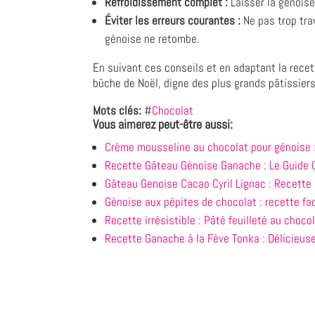
Refroidissement complet :
Laisser la génoise
Éviter les erreurs courantes :
Ne pas trop trav
génoise ne retombe.
En suivant ces conseils et en adaptant la recet
bûche de Noël, digne des plus grands pâtissiers
Mots clés:
#
Chocolat
Vous aimerez peut-être aussi:
Crème mousseline au chocolat pour génoise : 
Recette Gâteau Génoise Ganache : Le Guide C
Gâteau Genoise Cacao Cyril Lignac : Recette 
Génoise aux pépites de chocolat : recette fa
Recette irrésistible : Pâté feuilleté au chocol
Recette Ganache à la Fève Tonka : Délicieuse 