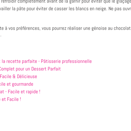
 refroidir complètement avant de la garnir pour éviter que le glaçag
ailler la pâte pour éviter de casser les blancs en neige. Ne pas ouvr
te à vos préférences, vous pourrez réaliser une génoise au chocolat
.
la recette parfaite - Pâtisserie professionnelle
omplet pour un Dessert Parfait
Facile & Délicieuse
cile et gourmande
at - Facile et rapide !
et Facile !