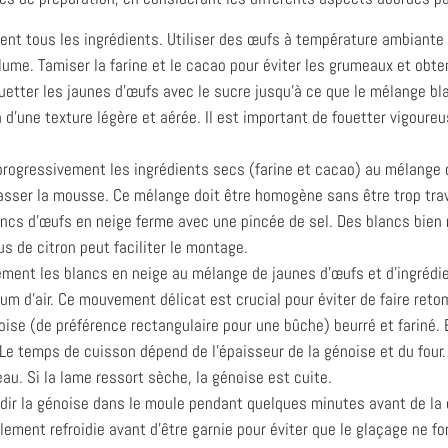
nt tous les ingrédients. Utiliser des œufs à température ambiante 
ume. Tamiser la farine et le cacao pour éviter les grumeaux et obten
ouetter les jaunes d’œufs avec le sucre jusqu’à ce que le mélange b
tion d’une texture légère et aérée. Il est important de fouetter vigo
progressivement les ingrédients secs (farine et cacao) au mélange 
asser la mousse. Ce mélange doit être homogène sans être trop trav
ncs d’œufs en neige ferme avec une pincée de sel. Des blancs bien 
us de citron peut faciliter le montage.
ement les blancs en neige au mélange de jaunes d’œufs et d’ingrédie
 d’air. Ce mouvement délicat est crucial pour éviter de faire reto
ise (de préférence rectangulaire pour une bûche) beurré et fariné. 
temps de cuisson dépend de l’épaisseur de la génoise et du four. Il
u. Si la lame ressort sèche, la génoise est cuite.
idir la génoise dans le moule pendant quelques minutes avant de la d
lement refroidie avant d'être garnie pour éviter que le glaçage ne fo