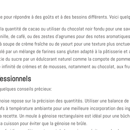
e pour répondre à des goûts et à des besoins différents. Voici quelq
a quantité de cacao ou utiliser du chocolat noir fondu pour une sav
anille, de café, ou des zestes d’agrumes pour des notes aromatique
 à soupe de crème fraîche ou de yaourt pour une texture plus onctue
lé par un mélange de farines sans gluten adapté à la pâtisserie et 
ie du sucre par un édulcorant naturel comme la compote de pommes
 infinité de crèmes et de mousses, notamment au chocolat, aux fruit
fessionnels
 quelques conseils précieux:
oise repose sur la précision des quantités. Utiliser une balance de 
ufs à température ambiante pour une meilleure incorporation des ing
a recette. Un moule à génoise rectangulaire est idéal pour une bûch
a cuisson pour éviter que la génoise ne brûle.