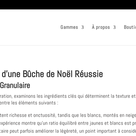
Gammes
À propos
Bouti
 d'une Bûche de Noël Réussie
 Granulaire
aration, examinons les ingrédients clés qui déterminent la texture e
 entre les éléments suivants :
rtent richesse et onctuosité, tandis que les blancs, montés en neige
expérience montre qu’un ratio équilibré entre jaunes et blancs est p
aire peut parfois améliorer la légèreté, un point important à considé