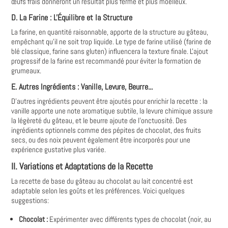
œufs frais donneront un résultat plus ferme et plus moelleux.
D. La Farine : L'Équilibre et la Structure
La farine, en quantité raisonnable, apporte de la structure au gâteau,
empêchant qu'il ne soit trop liquide. Le type de farine utilisé (farine de
blé classique, farine sans gluten) influencera la texture finale. L'ajout
progressif de la farine est recommandé pour éviter la formation de
grumeaux.
E. Autres Ingrédients : Vanille, Levure, Beurre...
D'autres ingrédients peuvent être ajoutés pour enrichir la recette : la
vanille apporte une note aromatique subtile, la levure chimique assure
la légèreté du gâteau, et le beurre ajoute de l'onctuosité. Des
ingrédients optionnels comme des pépites de chocolat, des fruits
secs, ou des noix peuvent également être incorporés pour une
expérience gustative plus variée.
II. Variations et Adaptations de la Recette
La recette de base du gâteau au chocolat au lait concentré est
adaptable selon les goûts et les préférences. Voici quelques
suggestions:
Chocolat :
Expérimenter avec différents types de chocolat (noir, au