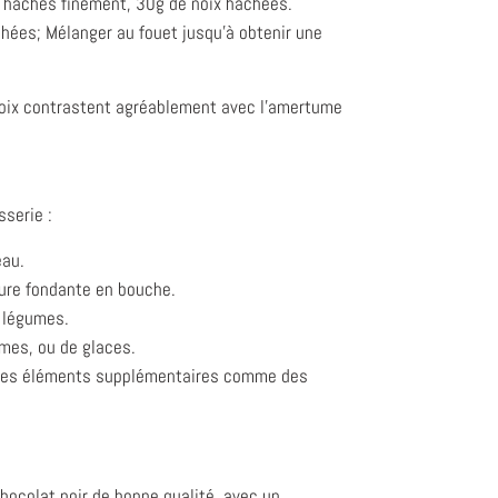
s hachés finement, 30g de noix hachées.
chées; Mélanger au fouet jusqu'à obtenir une
 noix contrastent agréablement avec l'amertume
sserie :
eau.
ture fondante en bouche.
x légumes.
èmes, ou de glaces.
t des éléments supplémentaires comme des
chocolat noir de bonne qualité, avec un