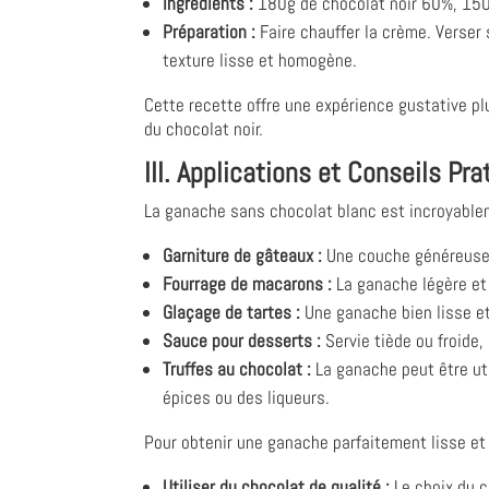
Ingrédients :
180g de chocolat noir 60%, 150m
Préparation :
Faire chauffer la crème. Verser 
texture lisse et homogène.
Cette recette offre une expérience gustative p
du chocolat noir.
III. Applications et Conseils Pra
La ganache sans chocolat blanc est incroyableme
Garniture de gâteaux :
Une couche généreuse 
Fourrage de macarons :
La ganache légère et 
Glaçage de tartes :
Une ganache bien lisse et
Sauce pour desserts :
Servie tiède ou froide
Truffes au chocolat :
La ganache peut être ut
épices ou des liqueurs.
Pour obtenir une ganache parfaitement lisse et b
Utiliser du chocolat de qualité :
Le choix du c