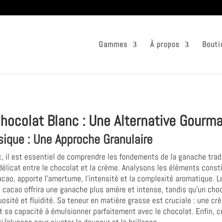
Gammes
À propos
Bouti
ocolat Blanc : Une Alternative Gourm
sique : Une Approche Granulaire
c, il est essentiel de comprendre les fondements de la ganache trad
 délicat entre le chocolat et la crème. Analysons les éléments const
cao, apporte l'amertume, l'intensité et la complexité aromatique. 
de cacao offrira une ganache plus amère et intense, tandis qu'un ch
tuosité et fluidité. Sa teneur en matière grasse est cruciale : une
t sa capacité à émulsionner parfaitement avec le chocolat. Enfin, c
i/glucose pour ajuster la douceur et la brillance.