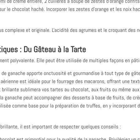
l de crème entière, 2 cuillères à soupe de zestes d'orange confit
sur le chocolat haché. Incorporer les zestes d'orange et les noix ha
lus complexe et originale. L'acidité des agrumes et le croquant des
tiques : Du Gâteau à la Tarte
nt polyvalente. Elle peut être utilisée de multiples façons en pâti
de ganache apporte onctuosité et gourmandise à tout type de gât
aérienne est idéale pour le fourrage des macarons, offrant une tex
 brillante sublimera vos tartes au chocolat, aux fruits ou même au
, la ganache peut accompagner des desserts à base de fruits, de cr
ilisée comme base pour la préparation de truffes, en y incorporan
rillante, il est important de respecter quelques conseils :
hocolat est primordial pour la qualité de la ganache. Privilégiez un 