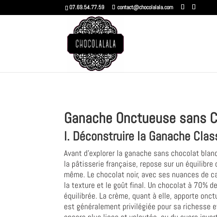
07.69.54.77.59
contact@chocolalala.com
Ganache Onctueuse sans Ch
I. Déconstruire la Ganache Clas
Avant d'explorer la ganache sans chocolat blan
la pâtisserie française, repose sur un équilibre
même. Le chocolat noir, avec ses nuances de ca
la texture et le goût final. Un chocolat à 70% 
équilibrée. La crème, quant à elle, apporte onc
est généralement privilégiée pour sa richesse e
encore plus lisse et veloutée, ou du sucre invert