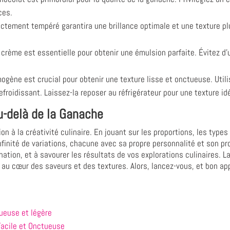
ces.
ctement tempéré garantira une brillance optimale et une texture pl
a crème est essentielle pour obtenir une émulsion parfaite. Évitez d
ène est crucial pour obtenir une texture lisse et onctueuse. Utilis
efroidissant. Laissez-la reposer au réfrigérateur pour une texture idé
 au-delà de la Ganache
n à la créativité culinaire. En jouant sur les proportions, les types
finité de variations, chacune avec sa propre personnalité et son pro
ination, et à savourer les résultats de vos explorations culinaires. L
 au cœur des saveurs et des textures. Alors, lancez-vous, et bon app
ueuse et légère
Facile et Onctueuse