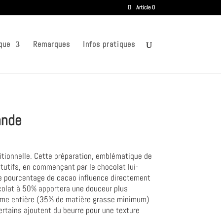
Article 0
que
Remarques
Infos pratiques
ande
itionnelle. Cette préparation, emblématique de
itutifs, en commençant par le chocolat lui-
Le pourcentage de cacao influence directement
ocolat à 50% apportera une douceur plus
 crème entière (35% de matière grasse minimum)
ertains ajoutent du beurre pour une texture