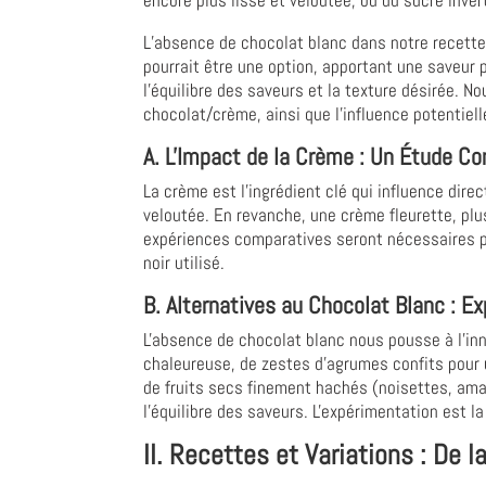
L’absence de chocolat blanc dans notre recette 
pourrait être une option, apportant une saveur 
l'équilibre des saveurs et la texture désirée. N
chocolat/crème, ainsi que l'influence potentielle
A. L'Impact de la Crème : Un Étude C
La crème est l'ingrédient clé qui influence dir
veloutée. En revanche, une crème fleurette, pl
expériences comparatives seront nécessaires po
noir utilisé.
B. Alternatives au Chocolat Blanc : E
L'absence de chocolat blanc nous pousse à l'inno
chaleureuse, de zestes d'agrumes confits pour u
de fruits secs finement hachés (noisettes, ama
l'équilibre des saveurs. L'expérimentation est la
II. Recettes et Variations : De l