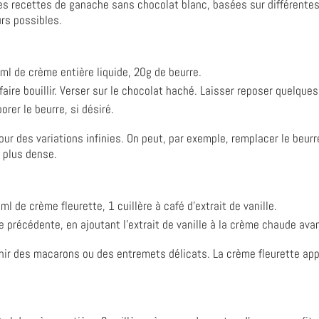
es recettes de ganache sans chocolat blanc, basées sur différente
urs possibles.
l de crème entière liquide, 20g de beurre.
faire bouillir. Verser sur le chocolat haché. Laisser reposer quelque
rer le beurre, si désiré.
ur des variations infinies. On peut, par exemple, remplacer le beurre
 plus dense.
 de crème fleurette, 1 cuillère à café d'extrait de vanille.
récédente, en ajoutant l'extrait de vanille à la crème chaude avant
arnir des macarons ou des entremets délicats. La crème fleurette app