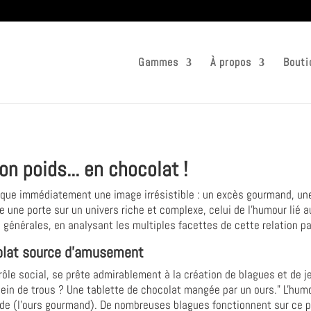
Gammes
À propos
Bouti
n poids... en chocolat !
oque immédiatement une image irrésistible : un excès gourmand, un
 une porte sur un univers riche et complexe, celui de l'humour lié 
 générales, en analysant les multiples facettes de cette relation part
colat source d'amusement
 rôle social, se prête admirablement à la création de blagues et de 
 plein de trous ? Une tablette de chocolat mangée par un ours." L'hum
rde (l'ours gourmand). De nombreuses blagues fonctionnent sur ce pr