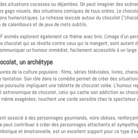
 des situations cocasses ou déjantées. On peut imaginer des scénari
s gags visuels, des situations comiques de tous ordres. Le chocol
s humoristiques. La richesse lexicale autour du chocolat ("chocolat 
tion de calembours et de jeux de mots subtils.
F animés explorent également ce thème avec brio. L'image d'un per
e chocolat qui se révolte contre ceux qui la mangent, sont autant d
communiquer un humour immédiat, facilement accessible à un large 
chocolat, un archétype
es de la culture populaire : films, séries télévisées, livres, chan
 de tentation. Son rôle dans la comédie permet de créer des situati
e-poursuite impliquant une tablette de chocolat volée. L’humour re
é astronomique de chocolat, celui qui cache son addiction au chocola
, même exagérées, touchent une corde sensible chez le spectateur ca
vent associé à des personnages gourmands, voire obèses, renforçant
lle peut contribuer à créer des personnages attachants et sympathiqu
ymbolique et émotionnelle, est un excellent support pour ce type d'