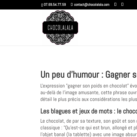
07.69.54.77.59
contact@chocolalala.com
Un peu d'humour : Gagner so
L'expression "gagner son poids en chocolat" év
au-delà de l'image amusante, cette phrase ouvre
détail le plus précis aux considérations les plus
Les blagues et jeux de mots : le cho
Le chocolat, de par sa texture, son goût et son
classique : "Qu'est-ce qui est brun, allongé et
l'objet banal (la tablette) avec une image absu