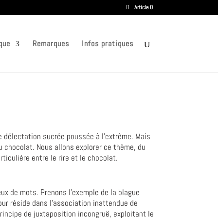
Article 0
que
Remarques
Infos pratiques
e délectation sucrée poussée à l'extrême. Mais
au chocolat. Nous allons explorer ce thème, du
iculière entre le rire et le chocolat.
jeux de mots. Prenons l'exemple de la blague
our réside dans l'association inattendue de
incipe de juxtaposition incongruë, exploitant le