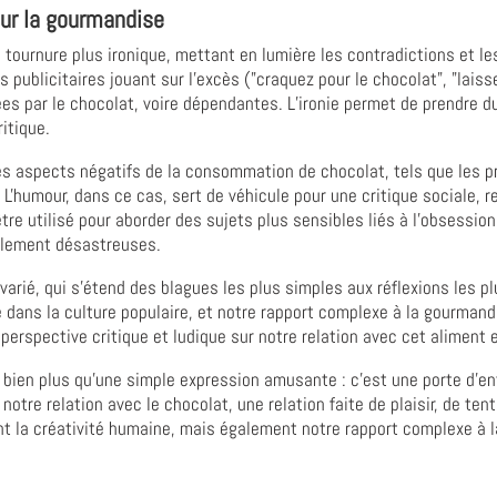
 sur la gourmandise
 tournure plus ironique, mettant en lumière les contradictions et l
s publicitaires jouant sur l’excès ("craquez pour le chocolat", "lais
s par le chocolat, voire dépendantes. L’ironie permet de prendre du
itique.
 les aspects négatifs de la consommation de chocolat, tels que les p
 L'humour, dans ce cas, sert de véhicule pour une critique sociale,
 être utilisé pour aborder des sujets plus sensibles liés à l'obsessio
llement désastreuses.
varié, qui s'étend des blagues les plus simples aux réflexions les pl
 dans la culture populaire, et notre rapport complexe à la gourmand
e perspective critique et ludique sur notre relation avec cet aliment
 bien plus qu'une simple expression amusante : c'est une porte d'en
notre relation avec le chocolat, une relation faite de plaisir, de tent
la créativité humaine, mais également notre rapport complexe à la 