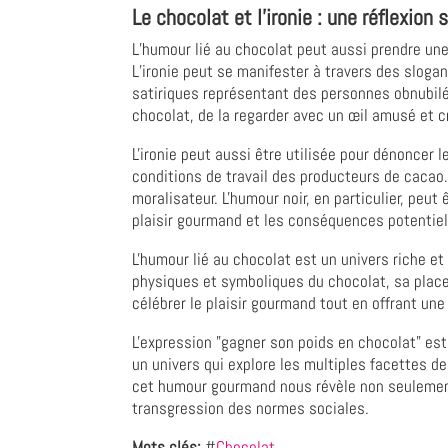
Le chocolat et l’ironie : une réflexion
L’humour lié au chocolat peut aussi prendre une
L’ironie peut se manifester à travers des slogan
satiriques représentant des personnes obnubilée
chocolat, de la regarder avec un œil amusé et cr
L'ironie peut aussi être utilisée pour dénoncer
conditions de travail des producteurs de cacao.
moralisateur. L'humour noir, en particulier, peut
plaisir gourmand et les conséquences potentie
L'humour lié au chocolat est un univers riche et 
physiques et symboliques du chocolat, sa place
célébrer le plaisir gourmand tout en offrant un
L'expression "gagner son poids en chocolat" est
un univers qui explore les multiples facettes de 
cet humour gourmand nous révèle non seulement 
transgression des normes sociales.
Mots clés:
#
Chocolat