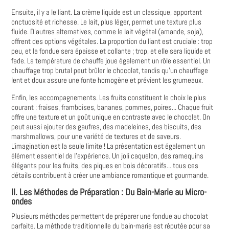
Ensuite, il y a le liant. La crème liquide est un classique, apportant
onctuosité et richesse. Le lait, plus léger, permet une texture plus
fluide. D'autres alternatives, comme le lait végétal (amande, soja),
offrent des options végétales. La proportion du liant est cruciale : trop
peu, et la fondue sera épaisse et collante ; trop, et elle sera liquide et
fade. La température de chauffe joue également un rôle essentiel. Un
chauffage trop brutal peut brûler le chocolat, tandis qu'un chauffage
lent et doux assure une fonte homogène et prévient les grumeaux.
Enfin, les accompagnements. Les fruits constituent le choix le plus
courant : fraises, framboises, bananes, pommes, poires... Chaque fruit
offre une texture et un goût unique en contraste avec le chocolat. On
peut aussi ajouter des gaufres, des madeleines, des biscuits, des
marshmallows, pour une variété de textures et de saveurs.
L'imagination est la seule limite ! La présentation est également un
élément essentiel de l'expérience. Un joli caquelon, des ramequins
élégants pour les fruits, des piques en bois décoratifs... tous ces
détails contribuent à créer une ambiance romantique et gourmande.
II. Les Méthodes de Préparation : Du Bain-Marie au Micro-
ondes
Plusieurs méthodes permettent de préparer une fondue au chocolat
parfaite. La méthode traditionnelle du bain-marie est réputée pour sa