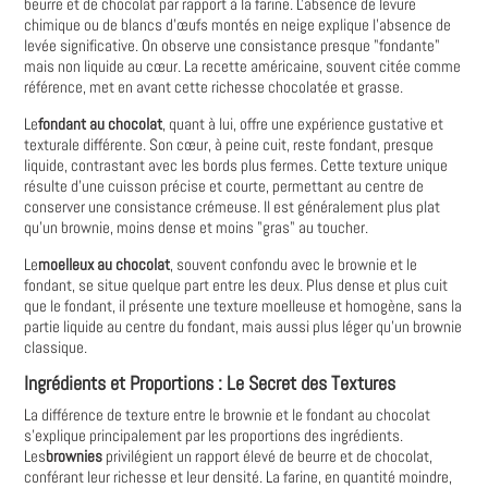
beurre et de chocolat par rapport à la farine. L'absence de levure
chimique ou de blancs d'œufs montés en neige explique l'absence de
levée significative. On observe une consistance presque "fondante"
mais non liquide au cœur. La recette américaine, souvent citée comme
référence, met en avant cette richesse chocolatée et grasse.
Le
fondant au chocolat
, quant à lui, offre une expérience gustative et
texturale différente. Son cœur, à peine cuit, reste fondant, presque
liquide, contrastant avec les bords plus fermes. Cette texture unique
résulte d'une cuisson précise et courte, permettant au centre de
conserver une consistance crémeuse. Il est généralement plus plat
qu'un brownie, moins dense et moins "gras" au toucher.
Le
moelleux au chocolat
, souvent confondu avec le brownie et le
fondant, se situe quelque part entre les deux. Plus dense et plus cuit
que le fondant, il présente une texture moelleuse et homogène, sans la
partie liquide au centre du fondant, mais aussi plus léger qu'un brownie
classique.
Ingrédients et Proportions : Le Secret des Textures
La différence de texture entre le brownie et le fondant au chocolat
s'explique principalement par les proportions des ingrédients.
Les
brownies
privilégient un rapport élevé de beurre et de chocolat,
conférant leur richesse et leur densité. La farine, en quantité moindre,