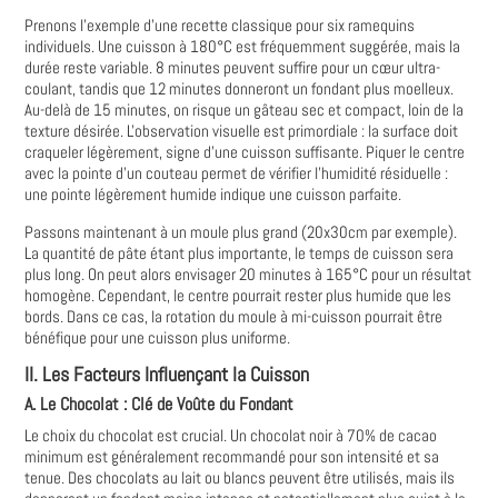
Prenons l'exemple d'une recette classique pour six ramequins
individuels. Une cuisson à 180°C est fréquemment suggérée, mais la
durée reste variable. 8 minutes peuvent suffire pour un cœur ultra-
coulant, tandis que 12 minutes donneront un fondant plus moelleux.
Au-delà de 15 minutes, on risque un gâteau sec et compact, loin de la
texture désirée. L'observation visuelle est primordiale : la surface doit
craqueler légèrement, signe d'une cuisson suffisante. Piquer le centre
avec la pointe d'un couteau permet de vérifier l'humidité résiduelle :
une pointe légèrement humide indique une cuisson parfaite.
Passons maintenant à un moule plus grand (20x30cm par exemple).
La quantité de pâte étant plus importante, le temps de cuisson sera
plus long. On peut alors envisager 20 minutes à 165°C pour un résultat
homogène. Cependant, le centre pourrait rester plus humide que les
bords. Dans ce cas, la rotation du moule à mi-cuisson pourrait être
bénéfique pour une cuisson plus uniforme.
II. Les Facteurs Influençant la Cuisson
A. Le Chocolat : Clé de Voûte du Fondant
Le choix du chocolat est crucial. Un chocolat noir à 70% de cacao
minimum est généralement recommandé pour son intensité et sa
tenue. Des chocolats au lait ou blancs peuvent être utilisés, mais ils