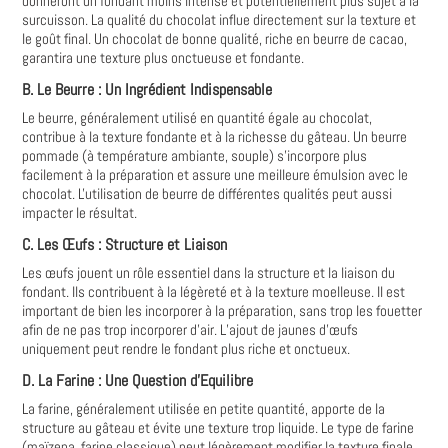
donneront un fondant moins intense et potentiellement plus sujet à la
surcuisson. La qualité du chocolat influe directement sur la texture et
le goût final. Un chocolat de bonne qualité, riche en beurre de cacao,
garantira une texture plus onctueuse et fondante.
B. Le Beurre : Un Ingrédient Indispensable
Le beurre, généralement utilisé en quantité égale au chocolat,
contribue à la texture fondante et à la richesse du gâteau. Un beurre
pommade (à température ambiante, souple) s'incorpore plus
facilement à la préparation et assure une meilleure émulsion avec le
chocolat. L'utilisation de beurre de différentes qualités peut aussi
impacter le résultat.
C. Les Œufs : Structure et Liaison
Les œufs jouent un rôle essentiel dans la structure et la liaison du
fondant. Ils contribuent à la légèreté et à la texture moelleuse. Il est
important de bien les incorporer à la préparation, sans trop les fouetter
afin de ne pas trop incorporer d'air. L’ajout de jaunes d’œufs
uniquement peut rendre le fondant plus riche et onctueux.
D. La Farine : Une Question d'Equilibre
La farine, généralement utilisée en petite quantité, apporte de la
structure au gâteau et évite une texture trop liquide. Le type de farine
(maïzena, farine classique) peut légèrement modifier la texture finale.