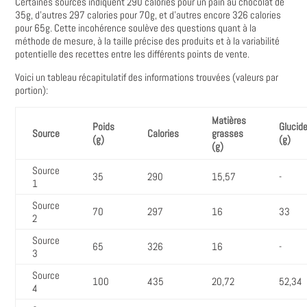
Certaines sources indiquent 290 calories pour un pain au chocolat de
35g‚ d'autres 297 calories pour 70g‚ et d'autres encore 326 calories
pour 65g. Cette incohérence soulève des questions quant à la
méthode de mesure‚ à la taille précise des produits et à la variabilité
potentielle des recettes entre les différents points de vente.
Voici un tableau récapitulatif des informations trouvées (valeurs par
portion):
Matières
Poids
Glucid
Source
Calories
grasses
(g)
(g)
(g)
Source
35
290
15‚57
-
1
Source
70
297
16
33
2
Source
65
326
16
-
3
Source
100
435
20‚72
52‚34
4