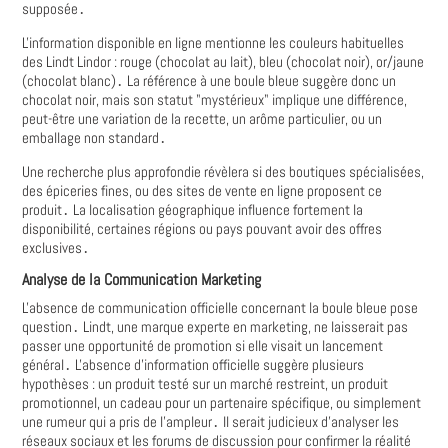
supposée․
L'information disponible en ligne mentionne les couleurs habituelles
des Lindt Lindor : rouge (chocolat au lait), bleu (chocolat noir), or/jaune
(chocolat blanc)․ La référence à une boule bleue suggère donc un
chocolat noir, mais son statut "mystérieux" implique une différence,
peut-être une variation de la recette, un arôme particulier, ou un
emballage non standard․
Une recherche plus approfondie révèlera si des boutiques spécialisées,
des épiceries fines, ou des sites de vente en ligne proposent ce
produit․ La localisation géographique influence fortement la
disponibilité, certaines régions ou pays pouvant avoir des offres
exclusives․
Analyse de la Communication Marketing
L'absence de communication officielle concernant la boule bleue pose
question․ Lindt, une marque experte en marketing, ne laisserait pas
passer une opportunité de promotion si elle visait un lancement
général․ L'absence d'information officielle suggère plusieurs
hypothèses : un produit testé sur un marché restreint, un produit
promotionnel, un cadeau pour un partenaire spécifique, ou simplement
une rumeur qui a pris de l'ampleur․ Il serait judicieux d'analyser les
réseaux sociaux et les forums de discussion pour confirmer la réalité