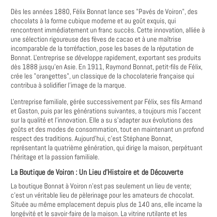
Dès les années 1880, Félix Bonnat lance ses "Pavés de Voiron", des
chocolats à la forme cubique moderne et au goût exquis, qui
rencontrent immédiatement un franc succès. Cette innovation, alliée à
une sélection rigoureuse des fèves de cacao et à une maîtrise
incomparable de la torréfaction, pose les bases de la réputation de
Bonnat. L'entreprise se développe rapidement, exportant ses produits
dès 1888 jusqu'en Asie. En 1911, Raymond Bonnat, petit-fils de Félix,
crée les "orangettes", un classique de la chocolaterie française qui
contribua à solidifier l'image de la marque.
L'entreprise familiale, gérée successivement par Félix, ses fils Armand
et Gaston, puis par les générations suivantes, a toujours mis l'accent
sur la qualité et l'innovation. Elle a su s'adapter aux évolutions des
goûts et des modes de consommation, tout en maintenant un profond
respect des traditions. Aujourd'hui, c'est Stéphane Bonnat,
représentant la quatrième génération, qui dirige la maison, perpétuant
l'héritage et la passion familiale.
La Boutique de Voiron : Un Lieu d'Histoire et de Découverte
La boutique Bonnat à Voiron n'est pas seulement un lieu de vente;
c'est un véritable lieu de pèlerinage pour les amateurs de chocolat.
Située au même emplacement depuis plus de 140 ans, elle incarne la
longévité et le savoir-faire de la maison. La vitrine rutilante et les