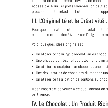
L'adaptation aux différents niveaux de connaiss
accessible. Pour les professionnels, on peut ab
processus de torréfaction. L'utilisation de su
III. L'Originalité et la Créativité
Pour que l'animation autour du chocolat soit mé
classiques et banales ! Misez sur l'originalité e
Voici quelques idées originales :
Un atelier de "pairing" chocolat-vin ou chocol
Une chasse au trésor chocolatée : une animat
Un atelier de sculpture en chocolat : une acti
Une dégustation de chocolats du monde : une 
Un atelier de fabrication de bonbons au choc
Il est important de veiller à ce que l'animation s
pertinence.
IV. Le Chocolat : Un Produit Ric