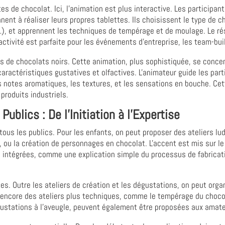
es de chocolat. Ici, l'animation est plus interactive. Les participant
ent à réaliser leurs propres tablettes. Ils choisissent le type de cho
l…), et apprennent les techniques de tempérage et de moulage. Le ré
 activité est parfaite pour les événements d'entreprise, les team-bu
s de chocolats noirs. Cette animation, plus sophistiquée, se concen
ractéristiques gustatives et olfactives. L'animateur guide les par
les notes aromatiques, les textures, et les sensations en bouche. Cet
produits industriels.
Publics : De l'Initiation à l'Expertise
tous les publics. Pour les enfants, on peut proposer des ateliers lu
 ou la création de personnages en chocolat. L'accent est mis sur le pl
intégrées, comme une explication simple du processus de fabricatio
tes. Outre les ateliers de création et les dégustations, on peut org
 ou encore des ateliers plus techniques, comme le tempérage du choco
stations à l'aveugle, peuvent également être proposées aux amate