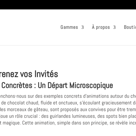
Gammes
À propos
Bouti
renez vos Invités
 Concrètes : Un Départ Microscopique
penchons-nous sur des exemples concrets d'animations autour du cho
 de chocolat chaud, fluide et onctueux, s'écoulant gracieusement 
re des morceaux de gâteau, sont proposés aux convives pour être tre
e joue un rôle crucial : des guirlandes lumineuses, des spots bien pl
 magique. Cette animation, simple dans son principe, se révèle in