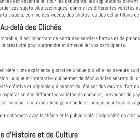
ances est essentielle. Pour les débutants, les explications doivent 
order des sujets plus techniques, comme les différentes variétés d
pports visuels, comme des vidéos, des photos, ou des échantillons 
 : Au-delà des Clichés
morable, il est important de sortir des sentiers battus et de propos
t la créativité pour surprendre et émerveiller vos participants.
at-bière : une expérience gustative unique qui allie les saveurs subti
ion ludique et interactive qui permet de découvrir les secrets du 
vité créative et originale qui permet de réaliser des œuvres d'art en
exploration des différentes variétés de chocolat, provenant de pay
olat maison : une expérience gourmande et ludique pour tous les âg
oit cohérente avec le thème et le public ciblé. L'originalité ne doit p
he d'Histoire et de Culture