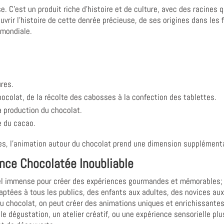
 C'est un produit riche d'histoire et de culture, avec des racines q
vrir l'histoire de cette denrée précieuse, de ses origines dans les 
 mondiale.
ures.
hocolat, de la récolte des cabosses à la confection des tablettes.
a production du chocolat.
e du cacao.
es, l'animation autour du chocolat prend une dimension supplémentai
ence Chocolatée Inoubliable
iel immense pour créer des expériences gourmandes et mémorables; E
ptées à tous les publics, des enfants aux adultes, des novices aux 
du chocolat, on peut créer des animations uniques et enrichissantes
e dégustation, un atelier créatif, ou une expérience sensorielle plu