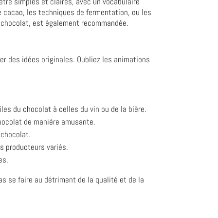
être simples et claires, avec un vocabulaire
e cacao, les techniques de fermentation, ou les
de chocolat, est également recommandée.
er des idées originales. Oubliez les animations
les du chocolat à celles du vin ou de la bière.
chocolat de manière amusante.
 chocolat.
s producteurs variés.
es.
as se faire au détriment de la qualité et de la