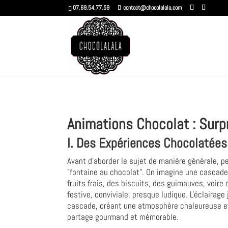
07.69.54.77.59
contact@chocolalala.com
Animations Chocolat : Surp
I. Des Expériences Chocolatées
Avant d'aborder le sujet de manière générale, 
"fontaine au chocolat". On imagine une cascade
fruits frais, des biscuits, des guimauves, voi
festive, conviviale, presque ludique. L'éclairag
cascade, créant une atmosphère chaleureuse et
partage gourmand et mémorable.