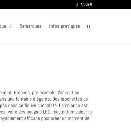
Article 0
que
Remarques
Infos pratiques
colat. Prenons, par exemple, l'animation
dans une fontaine élégante. Des brochettes de
mpés dans ce fleuve chocolaté. L'ambiance est
acés, voire des bougies LED, mettent en valeur la
croyablement efficace pour créer un moment de