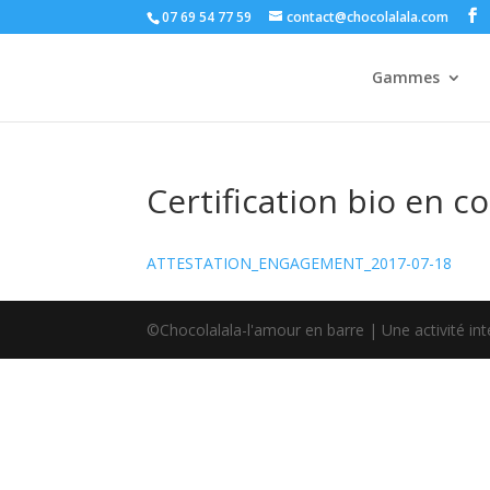
07 69 54 77 59
contact@chocolalala.com
Gammes
Certification bio en c
ATTESTATION_ENGAGEMENT_2017-07-18
©Chocolalala-l'amour en barre | Une activité in