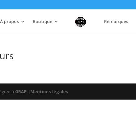
À propos
Boutique
Remarques
ours
tégrée à
GRAP |
Mentions légales