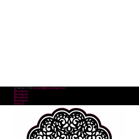
07.69.54.77.59
contact@chocolalala.com
Facebook
Instagram
Facebook
Instagram
Article 0